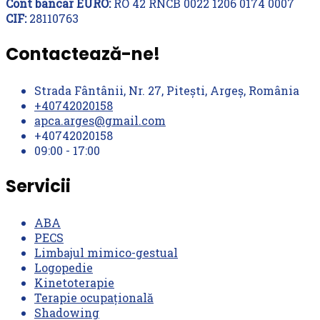
Cont bancar EURO:
RO 42 RNCB 0022 1206 0174 0007
CIF:
28110763
Contactează-ne!
Strada Fântânii, Nr. 27, Pitești, Argeș, România
+40742020158
apca.arges@gmail.com
+40742020158
09:00 - 17:00
Servicii
ABA
PECS
Limbajul mimico-gestual
Logopedie
Kinetoterapie
Terapie ocupațională
Shadowing