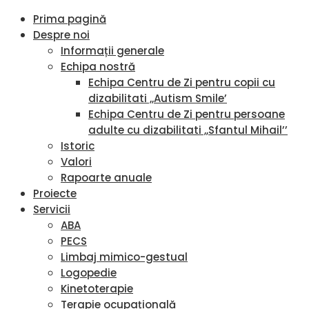
Prima pagină
Despre noi
Informații generale
Echipa nostră
Echipa Centru de Zi pentru copii cu
dizabilitati ,,Autism Smile’
Echipa Centru de Zi pentru persoane
adulte cu dizabilitati ,,Sfantul Mihail’’
Istoric
Valori
Rapoarte anuale
Proiecte
Servicii
ABA
PECS
Limbaj mimico-gestual
Logopedie
Kinetoterapie
Terapie ocupațională